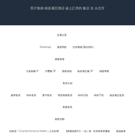
照片集錦 維多麗亞酒店
線上訂房的 飯店 在 台北市
交通位置
Sitemap
週邊景點
住房優惠(電話預約）
婚宴宴會
大宴會廳 1F
天璽廳 3F
婚宴場地
維多麗亞廳 3F
婚宴專案
客房介紹
豪華客房
時尚客房
寰宇客房
菁英商務客房
時尚02房
時尚17房
維多麗亞套房
家庭套房
最新活動
桂新堂 × Grand Victoria Hotel｜入住好禮
【限量熱賣中】一泊二食 · 米其林星夜饗宴
會議宴會