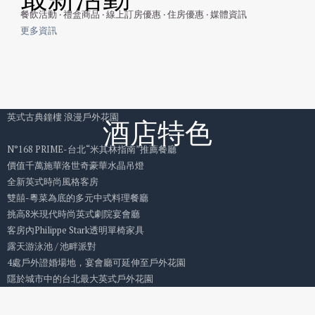
餐飲活動 ‧ 禮盒商品 ‧ 線上訂房優惠 ‧ 住房優惠 ‧ 媒體資訊
更多資訊
英式古典鐘樓
浪漫戶外花園
酒店特色
N°168 PRIME-台北“米其林指南”推薦餐廳
價值千萬施華洛世奇豪華水晶吊燈
全新英式時尚風格客房
雙囍-粵菜為底的多元中式料理餐廳
挑高8米現代時尚英式劇院宴會廳
客房內Philippe Stark透明單椅家具
露天游泳池 / 池畔派對
4處戶外證婚場地，宴會廳可延伸至戶外花園
隱於城市中的台北最大英式戶外花園