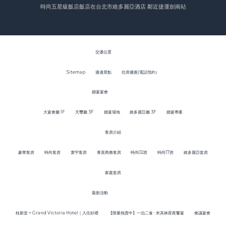
時尚五星級飯店飯店在台北市
維多麗亞酒店 鄰近捷運劍南站
交通位置
Sitemap
週邊景點
住房優惠(電話預約）
婚宴宴會
大宴會廳 1F
天璽廳 3F
婚宴場地
維多麗亞廳 3F
婚宴專案
客房介紹
豪華客房
時尚客房
寰宇客房
菁英商務客房
時尚02房
時尚17房
維多麗亞套房
家庭套房
最新活動
桂新堂 × Grand Victoria Hotel｜入住好禮
【限量熱賣中】一泊二食 · 米其林星夜饗宴
會議宴會