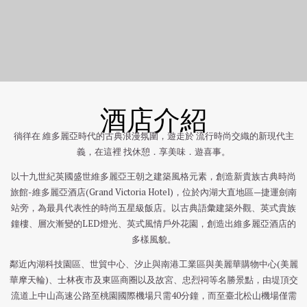
在這裡 找休憩．享美味．遊喜事
徜徉在 維多麗亞時代的古典浪漫氛圍
酒店介紹
徜徉在 維多麗亞時代的古典浪漫氛圍，遊走於 流行時尚交織的新現代主
義，在這裡 找休憩．享美味．遊喜事。
以十九世紀英國盛世維多麗亞王朝之建築風格元素，創造新貴族古典時尚
旅館-維多麗亞酒店(Grand Victoria Hotel)，位於內湖大直地區—捷運劍南
站旁，為最具代表性的時尚五星級飯店。以古典語彙建築外觀、英式貴族
鐘樓、層次漸變的LED燈光、英式風情戶外花園，創造出維多麗亞酒店的
多樣風貌。
鄰近內湖科技園區、世貿中心、汐止與南港工業區與美麗華購物中心(美麗
華摩天輪)、士林夜市及東區商圈以及故宮、忠烈祠等名勝景點，由堤頂交
流道上中山高速公路至桃園國際機場只需40分鐘，而至臺北松山機場僅需