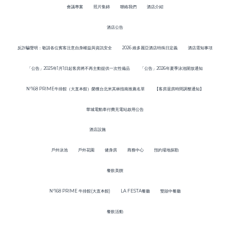
會議專案
照片集錦
聯絡我們
酒店介紹
酒店公告
反詐騙聲明：敬請各位賓客注意自身權益與資訊安全
2026 維多麗亞酒店特殊日定義
酒店需知事項
「公告」2025年1月1日起客房將不再主動提供一次性備品
「公告」2026年夏季泳池開放通知
N°168 PRIME牛排館（大直本館）榮獲台北米其林指南推薦名單
【客房退房時間調整通知】
華城電動車付費充電站啟用公告
酒店設施
戶外泳池
戶外花園
健身房
商務中心
預約場地探勘
餐飲美饌
N°168 PRIME 牛排館(大直本館)
LA FESTA餐廳
雙囍中餐廳
餐飲活動