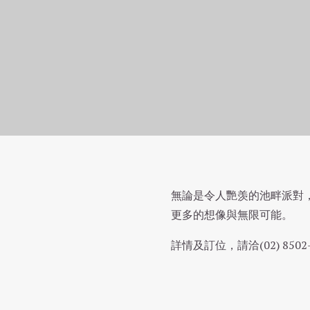
首頁
婚宴宴會
無論是令人艷羡的池畔派對
婚宴場地
更多的想像與無限可能。
詳情及訂位，請洽(02) 8502-