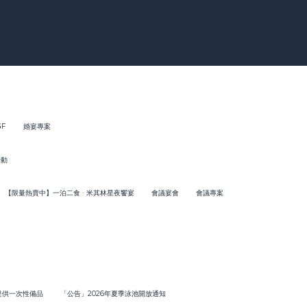
3F
婚宴專案
活動
【限量熱賣中】一泊二食 · 米其林星夜饗宴
會議宴會
會議專案
動提供一次性備品
「公告」2026年夏季泳池開放通知