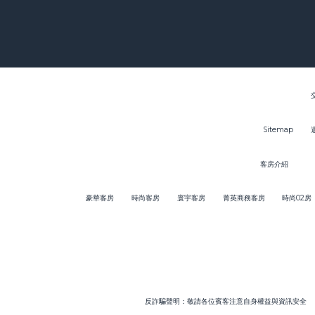
Sitemap
客房介紹
豪華客房
時尚客房
寰宇客房
菁英商務客房
時尚02房
反詐騙聲明：敬請各位賓客注意自身權益與資訊安全