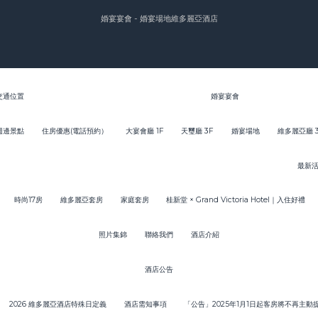
婚宴宴會 - 婚宴場地
維多麗亞酒店
交通位置
婚宴宴會
週邊景點
住房優惠(電話預約）
大宴會廳 1F
天璽廳 3F
婚宴場地
維多麗亞廳 
最新
時尚17房
維多麗亞套房
家庭套房
桂新堂 × Grand Victoria Hotel｜入住好禮
照片集錦
聯絡我們
酒店介紹
酒店公告
2026 維多麗亞酒店特殊日定義
酒店需知事項
「公告」2025年1月1日起客房將不再主