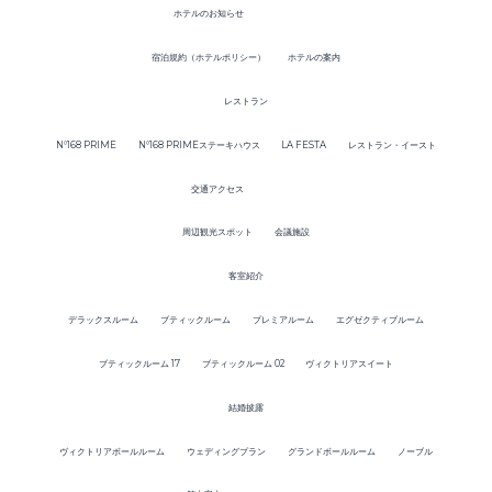
ホテルのお知らせ
宿泊規約（ホテルポリシー）
ホテルの案内
レストラン
N°168 PRIME
N°168 PRIMEステーキハウス
LA FESTA
レストラン・イースト
交通アクセス
周辺観光スポット
会議施設
客室紹介
デラックスルーム
ブティックルーム
プレミアルーム
エグゼクティブルーム
ブティックルーム 17
ブティックルーム 02
ヴィクトリアスイート
結婚披露
ヴィクトリアボールルーム
ウェディングプラン
グランドボールルーム
ノーブル