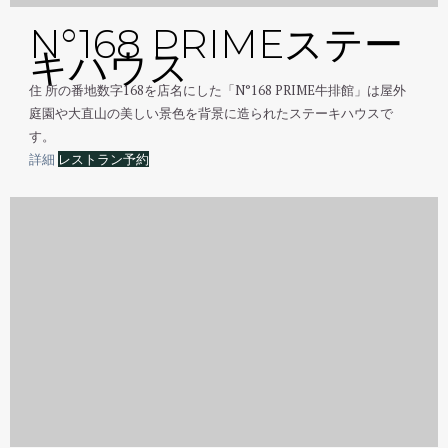
N°168 PRIMEステー
キハウス
住 所の番地数字168を店名にした「N°168 PRIME牛排館」は屋外
庭園や大直山の美しい景色を背景に造られたステーキハウスで
す。
詳細
レストラン予約