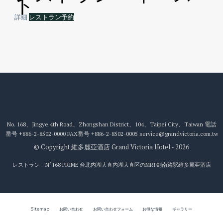
ト
詳細
レストラン予約
No. 168、Jingye 4th Road、Zhongshan District、104、Taipei City、Taiwan
電話
番号
+886-2-8502-0000
FAX番号
+886-2-8502-0005
service@grandvictoria.com.tw
© Copyright 維多麗亞酒店 Grand Victoria Hotel - 2026
レストラン - N°168 PRIME 台北内湖大直内湖大直区のMRT剣南路駅
維多麗亜酒店
Sitemap
お問い合わせ
お問い合わせフォーム
お得な情報
ギャラリー