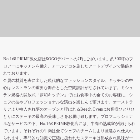
N°168 PRIME
レストラン予約
No.168 PRIME敦化店はSOGOデパートの7Fにございます。約300坪のフ
ロアーにキッチンを備え、アールデコを施したアートデザインで装飾さ
れております。
金属の材質を表に出した現代的なファッションスタイル、キッチンの中
心はレストランの重要な舞台とした空間設計がなされています。ミシュ
ラン規格の開放式「夢幻キッチン」ではお食事中の全てのお客様に、シ
ェフの技やプロフェッショナルな演出を楽しんで頂けます。オーストラ
リアより輸入され夢のオーブンと呼ばれるBeech Ovenはお客様ひとりひ
とりにステーキの最高の美味しさをお届け致します。プロフェッショナ
ルなサービスの下、No.168 PRIME敦化店には、牛肉の熟成室が設けられ
ています。それぞれの牛肉は全てシェフのチームにより厳選され仕入れ
られます。専門的な知識で正確に扱われたステーキは熟成され風味が一